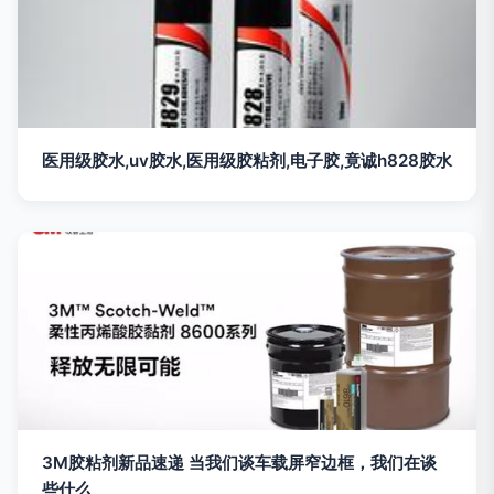
医用级胶水,uv胶水,医用级胶粘剂,电子胶,竟诚h828胶水
3M胶粘剂新品速递 当我们谈车载屏窄边框，我们在谈
些什么