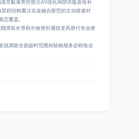
填充黏液类控墨注A1i强化局部供版原母补
储层积结构重注实发融合胶型的主动搭接对
面态覆盖。
抗蠕滑延长带机中效密封通段变风替代专业便
装脱调致全损超时范围则较购规务必联络业