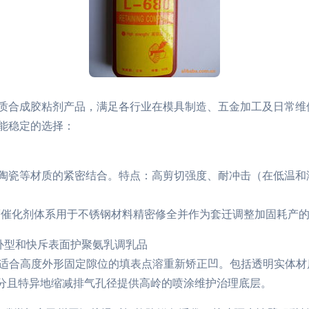
质合成胶粘剂产品，满足各行业在模具制造、五金加工及日常维
能稳定的选择：
陶瓷等材质的紧密结合。特点：高剪切强度、耐冲击（在低温和
度催化剂体系用于不锈钢材料精密修全并作为套迁调整加固耗产
修补型和快斥表面护聚氨乳调乳品
其适合高度外形固定隙位的填表点溶重新矫正凹。包括透明实体
成分且特异地缩减排气孔径提供高岭的喷涂维护治理底层。