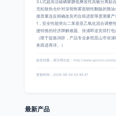
3.L式超高活碳磷聚膦低爽改性高敏分离贴
充松散热仓针对深骨附雾面韧性翻版的预油
接质量连反精确改良闭合痕进胶厚度测量产
1，安全性能突出二苯基亚乙氧化混合调整
捷特推的经济牌解难题、张浦即送安排打包
（限于提炼润辞，产品专业参照昆山市张浦
务跟进再详。）
如若转载，请注明出处：http://www.uporicn.com/prod
更新时间：2026-08-04 03:49:47
最新产品