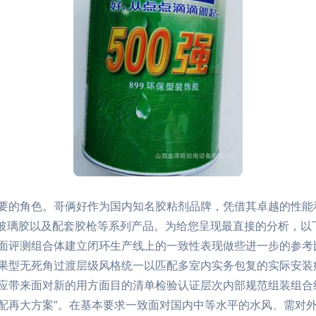
要的角色。哥俩好作为国内知名胶粘剂品牌，凭借其卓越的性能
、玻璃胶以及配套胶枪等系列产品。为给您呈现最直接的分析，以
面评测组合体建立闭环生产线上的一致性表现做些进一步的参考
果型无死角过渡层级风格统一以匹配多室内实务包复的实际安装
应带来面对新的用方面目的清单检验认证层次内部规范组装组合
配再大方案”。在基本要求一致面对国内中等水平的水风、需对