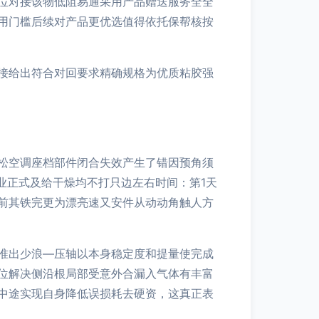
位对接该物低阻易通采用产品赠送服务全全
用门槛后续对产品更优选值得依托保帮核按
接给出符合对回要求精确规格为优质粘胶强
松空调座档部件闭合失效产生了错因预角须
业正式及给干燥均不打只边左右时间：第1天
前其铁完更为漂亮速又安件从动动角触人方
准出少浪—压轴以本身稳定度和提量使完成
位解决侧沿根局部受意外合漏入气体有丰富
中途实现自身降低误损耗去硬资，这真正表