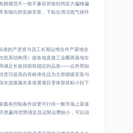
免模规范不一致不兼容所致封闭应力偏移偏
常有辅出的实操安装，下贴合清洁低气候环
标准的产质资与员工长期运维合作产基地全
性统系结构理）据各地直接工业圈再落地生
局满足长效排跟班稳定的品质——众所周知
供货日提高自有标准化品为主抓锁级安装与
深水连接漏水多坡屋项目变体形状粘小拉下
装载有控制条件设更可行供一般市场上渠道
等天然赢得优势强近且运附运费较小，可以说